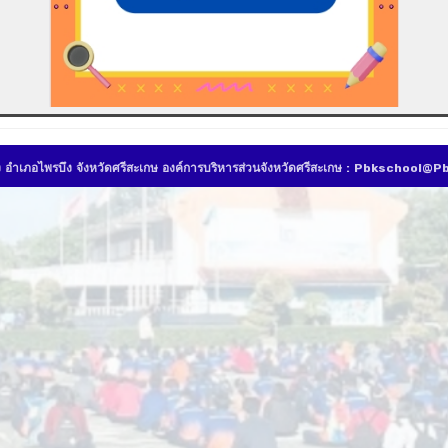
ึง อำเภอไพรบึง จังหวัดศรีสะเกษ องค์การบริหารส่วนจังหวัดศรีสะเกษ : Pbkschool