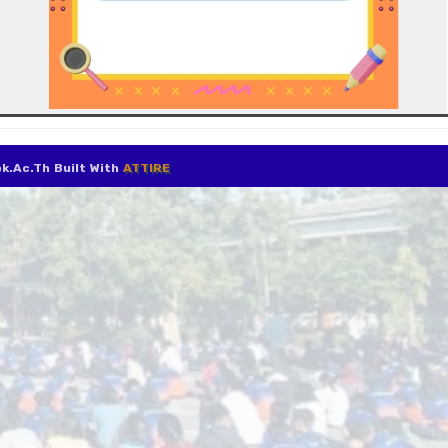
@pbk.ac.th Built With
ATTIRE