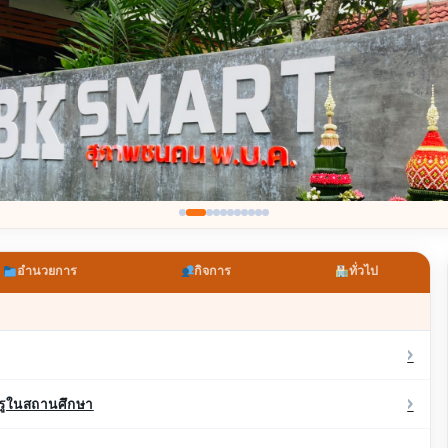
อำนวยการ
กิจการ
ทั่วไป
›
›
ครูในสถานศึกษา