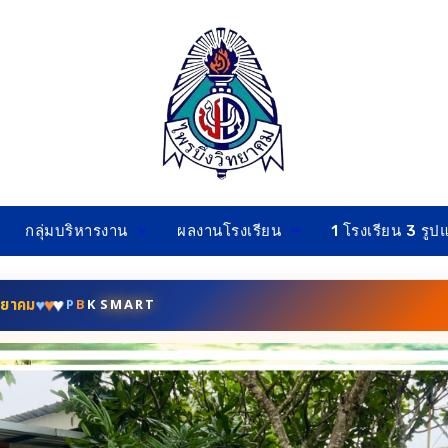
กลุ่มบริหารงาน
ผลงานโรงเรียน
1 โรงเรียน 3 รู
♥
P
♥
ทยาคม
B
♥
K
SMART