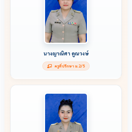
นางญาณิศา คูณวงษ์
ครูที่ปรึกษา ม.2/5