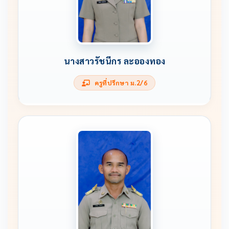
นางสาวรัชนีกร ละอองทอง
ครูที่ปรึกษา ม.2/6