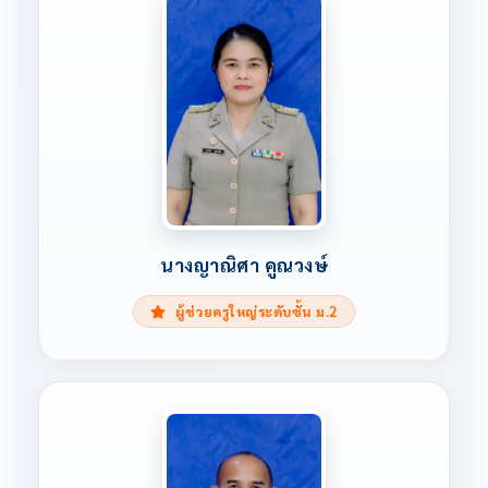
นางญาณิศา คูณวงษ์
ผู้ช่วยครูใหญ่ระดับชั้น ม.2