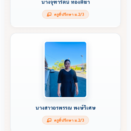
นางจุฑารัตน์ ทองตีฆา
ครูที่ปรึกษา ม.2/3
นางสาวอรพรรณ พงษ์วิเศษ
ครูที่ปรึกษา ม.2/3