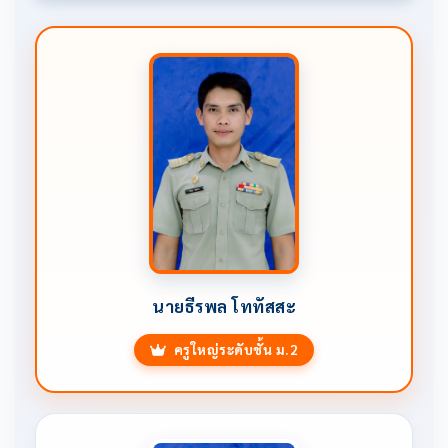
นายธีรพล โททัสสะ
ครูใหญ่ระดับชั้น ม.2