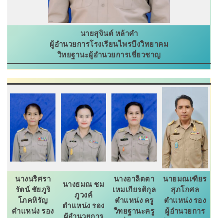
นายสุจินต์ หล้าคำ
ผู้อำนวยการโรงเรียนไพรบึงวิทยาคม
วิทยฐานะผู้อำนวยการเชี่ยวชาญ
นางนริศรา
นางอาลิตตา
นายมณเฑียร
นางธมณ ชม
รัตน์ ชัยภูริ
เหมเกียรติกุล
สุภโกศล
ภูวงค์
โภคหิรัญ
ตำแหน่ง ครู
ตำแหน่ง รอง
ตำแหน่ง รอง
ตำแหน่ง รอง
วิทยฐานะครู
ผู้อำนวยการ
ผู้อำนวยการ