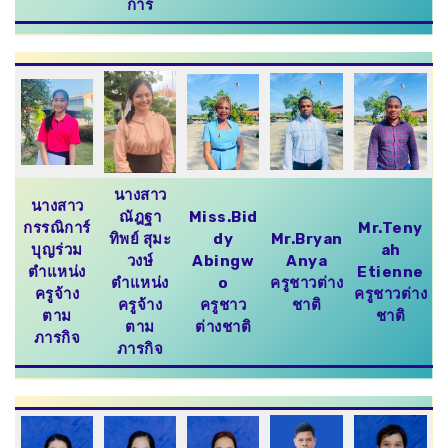
การ
นางสาว
นางสาว
ณัฎฐา
Miss.Bid
กรรณิการ์
Mr.Teny
ทิพย์ สุมะ
dy
Mr.Bryan
บุญร่วม
ah
วงษ์
Abingw
Anya
ตำแหน่ง
Etienne
ตำแหน่ง
o
ครูชาวต่าง
ครูจ้าง
ครูชาวต่าง
ครูจ้าง
ครูชาว
ชาติ
ตาม
ชาติ
ตาม
ต่างชาติ
ภารกิจ
ภารกิจ