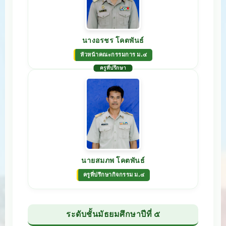
นางอรชร โคตพันธ์
หัวหน้าคณะกรรมการ ม.๔
ครูที่ปรึกษา
นายสมภพ โคตพันธ์
ครูที่ปรึกษากิจกรรม ม.๔
ระดับชั้นมัธยมศึกษาปีที่ ๕