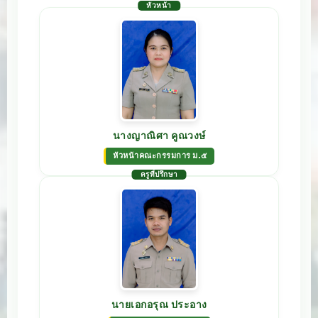
หัวหน้า
นางญาณิศา คูณวงษ์
หัวหน้าคณะกรรมการ ม.๕
ครูที่ปรึกษา
นายเอกอรุณ ประอาง