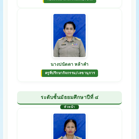
นางปนัดดา หล้าคำ
ครูที่ปรึกษากิจกรรม/เลขานุการ
ระดับชั้นมัธยมศึกษาปีที่ ๔
หัวหน้า