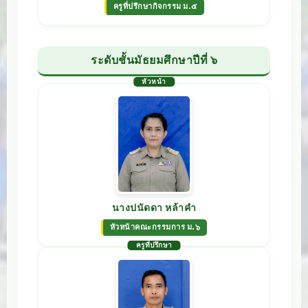
ครูที่ปรึกษากิจกรรม ม.๕
ระดับชั้นมัธยมศึกษาปีที่ ๖
หัวหน้า
นางปนัดดา หล้าคำ
หัวหน้าคณะกรรมการ ม.๖
ครูที่ปรึกษา